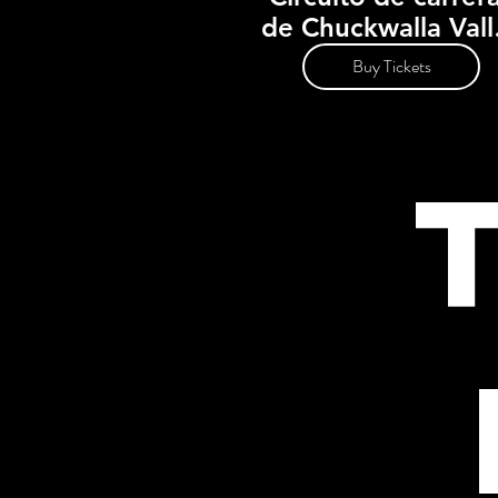
de Chuckwalla Vall
21 de octubre
Buy Tickets