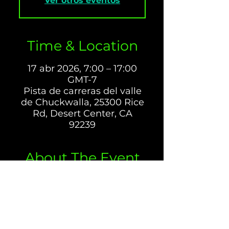
Ver otros eventos
Time & Location
17 abr 2026, 7:00 – 17:00
GMT-7
Pista de carreras del valle
de Chuckwalla, 25300 Rice
Rd, Desert Center, CA
92239
About The Event
Chuckwalla Valley Raceway (CVR) 
es una pista de gran premio de 
clase mundial centrada en la 
seguridad y la emoción para los 
automóviles y las motocicletas. La 