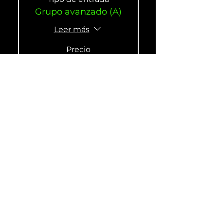
Grupo avanzado (A)
Leer más
Precio
190,00 US$
Venta finalizada
Tipo de entrada
Intermediate (B)
Group
Leer más
Precio
190,00 US$