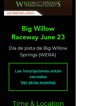
Big Willow
Raceway June 23
Día de pista de Big Willow
Springs (WERA)
Las inscripciones están
cerradas
Ver otros eventos
Time & Location