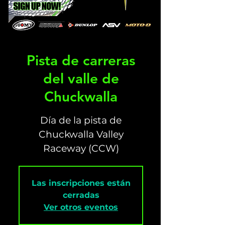
Pista de carreras
del valle de
Chuckwalla
Día de la pista de
Chuckwalla Valley
Raceway (CCW)
Las inscripciones están
cerradas
Ver otros eventos