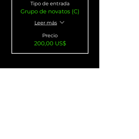
Tipo de entrada
Grupo de novatos (C)
Leer más
Precio
200,00 US$
Venta finalizada
Tipo de entrada
Advanced (A) Group
Sun. 9-17
Leer más
Precio
200,00 US$