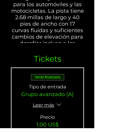
para los automóviles y las
motocicletas. La pista tiene
2.68 millas de largo y 40
pies de ancho con 17
curvas fluidas y suficientes
cambios de elevación para
desafiar incluso a los
conductores y ciclistas más
experimentados. Famoso
Tickets
por "The Bowl",
Chuckwalla es el favorito
debido a la variedad de
Venta finalizada
rincones y las habilidades
Tipo de entrada
necesarias para dominar
Grupo avanzado (A)
este desafiante curso.
Leer más
Precio
1,00 US$