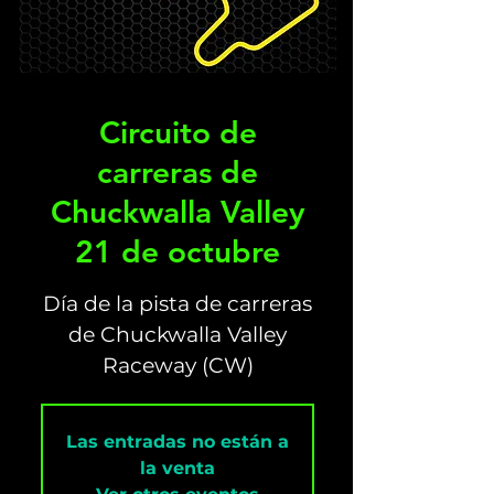
Circuito de
carreras de
Chuckwalla Valley
21 de octubre
Día de la pista de carreras
de Chuckwalla Valley
Raceway (CW)
Las entradas no están a
la venta