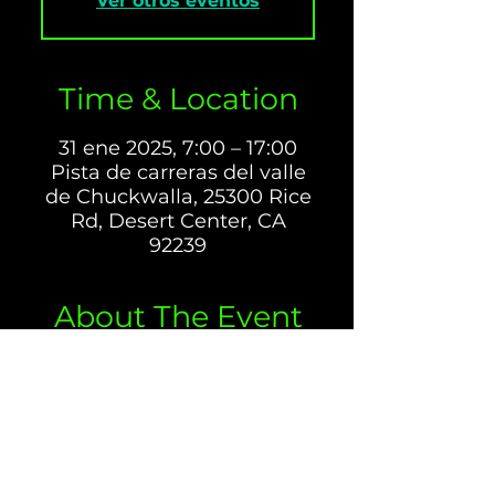
Ver otros eventos
Time & Location
31 ene 2025, 7:00 – 17:00
Pista de carreras del valle
de Chuckwalla, 25300 Rice
Rd, Desert Center, CA
92239
About The Event
Chuckwalla Valley Raceway (CVR) 
es una pista de gran premio de 
clase mundial centrada en la 
seguridad y la emoción para los 
automóviles y las motocicletas. La 
pista tiene 2.68 millas de largo y 