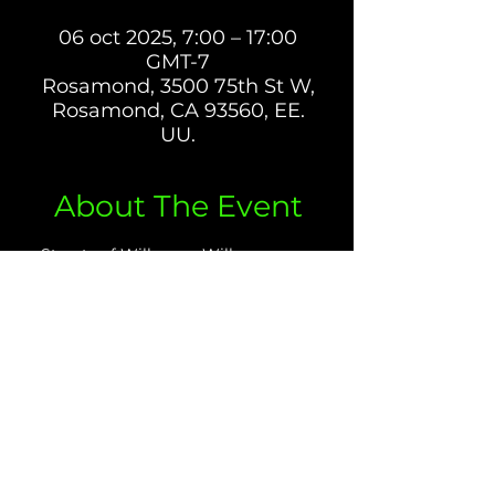
06 oct 2025, 7:00 – 17:00
GMT-7
Rosamond, 3500 75th St W,
Rosamond, CA 93560, EE.
UU.
About The Event
Streets of Willow en Willow 
Springs International Raceway es 
una de las pistas favoritas de los 
locales con grandes cambios de 
elevación y curvas técnicas. El 
mini tazón es uno de los favoritos 
de la multitud, así como la curva 3 
que va de una cuesta abajo a la 
izquierda a una cuesta arriba a la 
izquierda. Track es ideal tanto para 
ciclistas principiantes como 