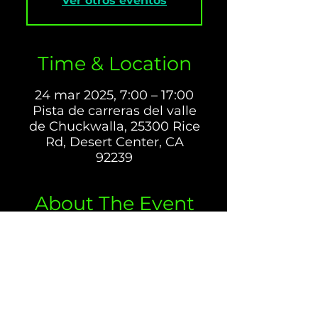
Ver otros eventos
Time & Location
24 mar 2025, 7:00 – 17:00
Pista de carreras del valle
de Chuckwalla, 25300 Rice
Rd, Desert Center, CA
92239
About The Event
Chuckwalla Valley Raceway (CVR) 
es una pista de gran premio de 
clase mundial centrada en la 
seguridad y la emoción para los 
automóviles y las motocicletas. La 
pista tiene 2.68 millas de largo y 