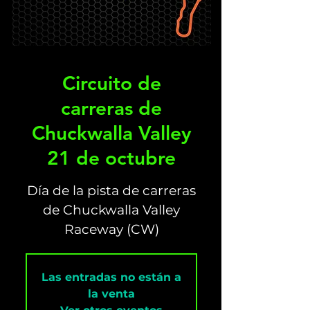
Circuito de
carreras de
Chuckwalla Valley
21 de octubre
Día de la pista de carreras
de Chuckwalla Valley
Raceway (CW)
Las entradas no están a
la venta