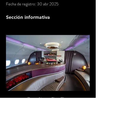
Fecha de registro: 30 abr 2025
Sección informativa
Qatar Airways First Class
Qatar Airways First Class
 Luxury Travel – 
Experience unparalleled opulence with Qatar 
Airways' premium cabins. Discover Qsuite 
Business Class featuring private suites, lie-